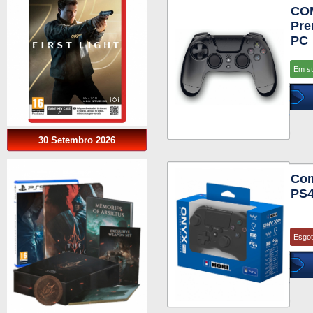
CO
Pre
PC
Em s
30 Setembro 2026
Com
PS4
Esgo