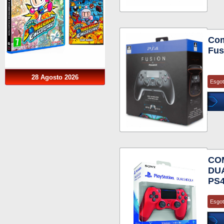
Com
Fus
28 Agosto 2026
Esgo
CO
DU
PS
Esgo