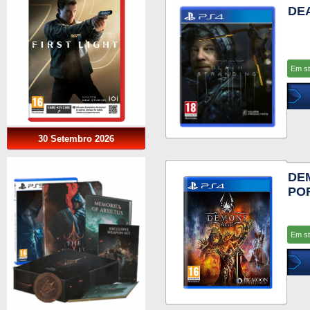
DE
Em s
30 Setembro 2026
DE
PO
Em s