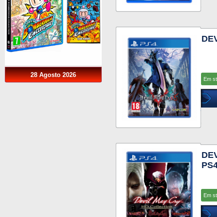
DEV
28 Agosto 2026
Em s
DEV
PS
Em s