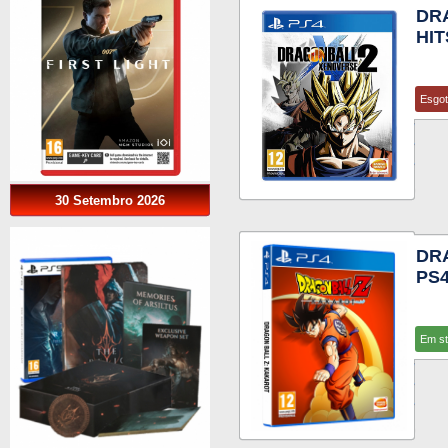
DR
HIT
Esgo
30 Setembro 2026
DR
PS
Em s