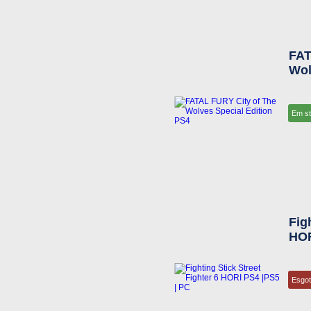
FAT
Wol
Em s
Fig
HOR
Esgo