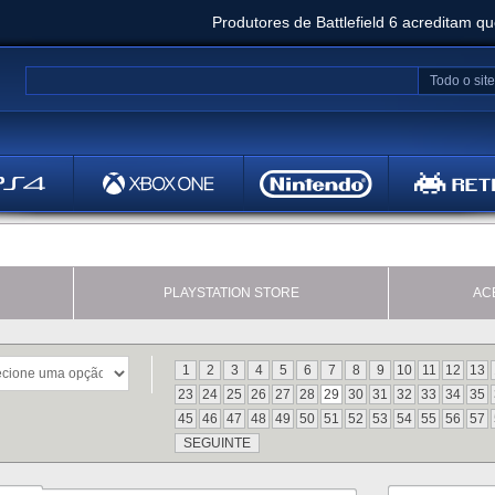
Produtores de Battlefield 6 acreditam q
Clair Obscur: Expedition 33 já vendeu 5 milhõ
Todo o site
Metal
Bethesd
PLAYSTATION STORE
AC
1
2
3
4
5
6
7
8
9
10
11
12
13
23
24
25
26
27
28
29
30
31
32
33
34
35
45
46
47
48
49
50
51
52
53
54
55
56
57
SEGUINTE