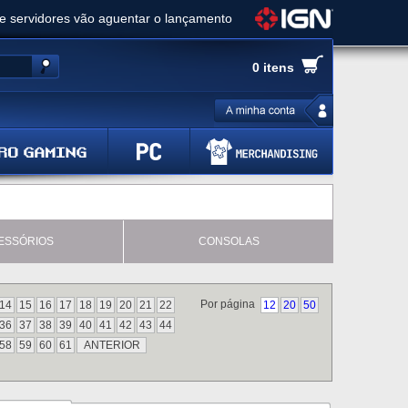
ue servidores vão aguentar o lançamento
es de cópias e vai receber novo conteúdo
0 itens
Ghost of Yotei - Análise
 Gear Solid Delta: Snake Eater - Análise
a anuncia livestream para o Fallout Day
ESSÓRIOS
CONSOLAS
Por página
14
15
16
17
18
19
20
21
22
12
20
50
36
37
38
39
40
41
42
43
44
58
59
60
61
ANTERIOR