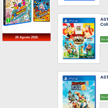
AST
Col
28 Agosto 2026
Em s
AST
Em s