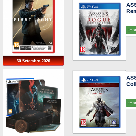
AS
Rem
Em s
30 Setembro 2026
ASS
Col
Em s