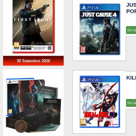
JUS
PO
Em s
30 Setembro 2026
KIL
Em s