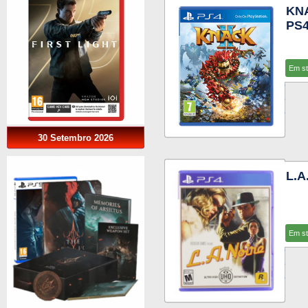
KN
PS
Em s
30 Setembro 2026
L.A
Em s