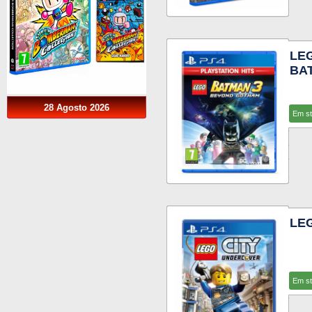
LE
BA
28 Agosto 2026
Em s
LE
Em s