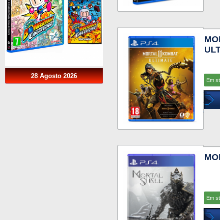
MO
ULT
28 Agosto 2026
Em s
MO
Em s