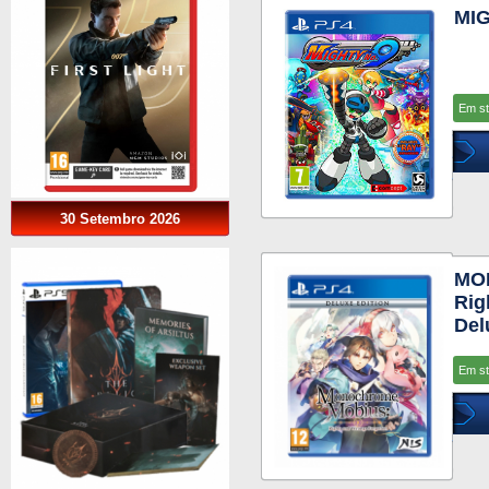
MIG
Em s
30 Setembro 2026
MO
Rig
Del
Em s