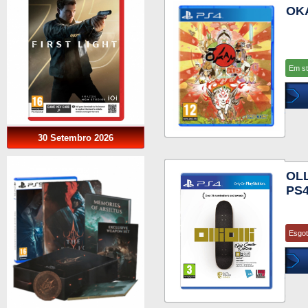
OK
Em s
30 Setembro 2026
OLL
PS
Esgo