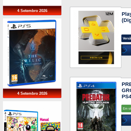
4 Setembro 2026
Pla
(Di
Versã
PR
GR
4 Setembro 2026
PS
Em s