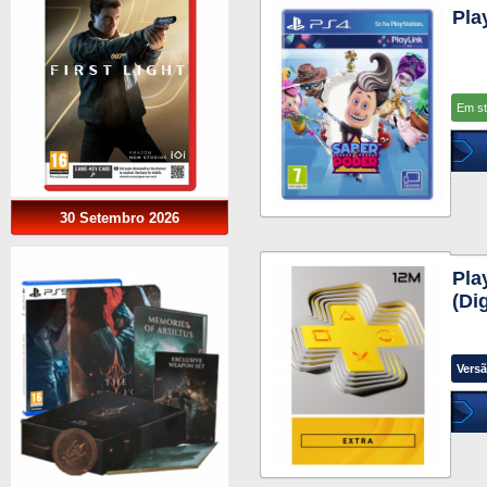
Pla
Em s
30 Setembro 2026
Pla
(Di
Versã