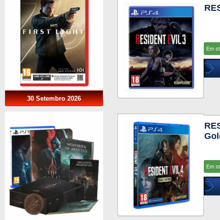
RES
Em s
30 Setembro 2026
RES
Gol
Em s