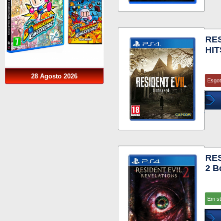
RES
HIT
28 Agosto 2026
Esgo
RE
2 B
Em s