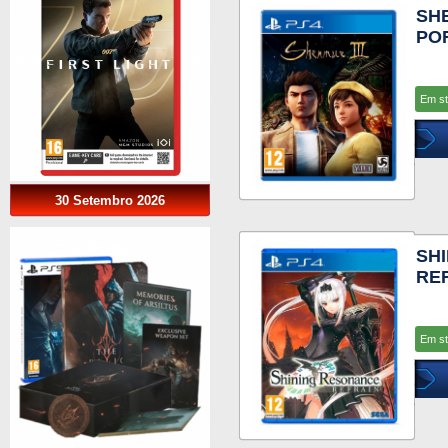
SHE
PO
Em s
30 Setembro 2026
SH
RE
Em s