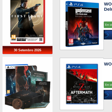
WO
Del
Em s
30 Setembro 2026
WOR
Em s