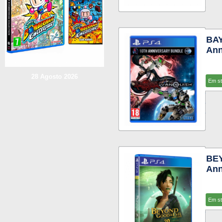
BAY
Ann
28 Agosto 2026
Em s
BEY
Ann
Em s