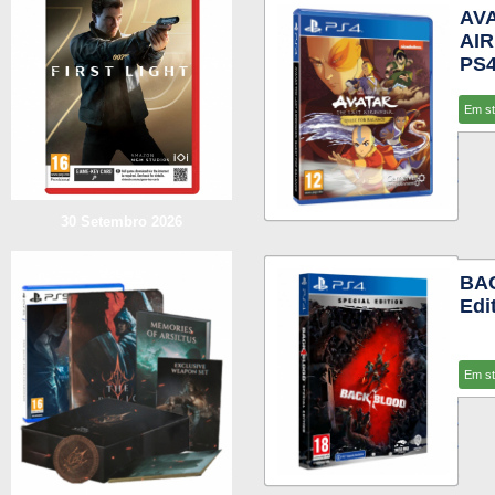
AV
AIR
PS
Em s
30 Setembro 2026
BAC
Edi
Em s