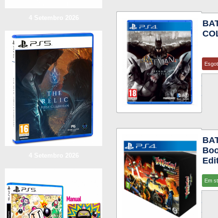
4 Setembro 2026
BA
CO
Esgo
BAT
Boo
4 Setembro 2026
Edi
Em s