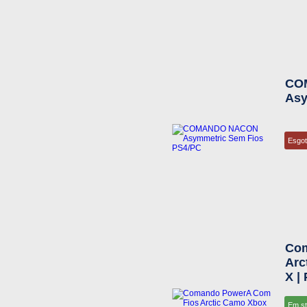
CO
Asy
Esgo
Com
Arc
X |
Em s