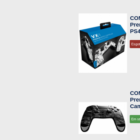
CO
Pre
PS4
Esgo
CO
Pre
Cam
Em s