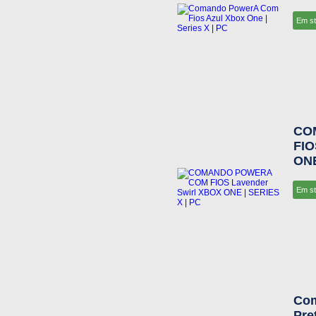
Em s
CO
FIO
ONE
Em s
Com
Pre