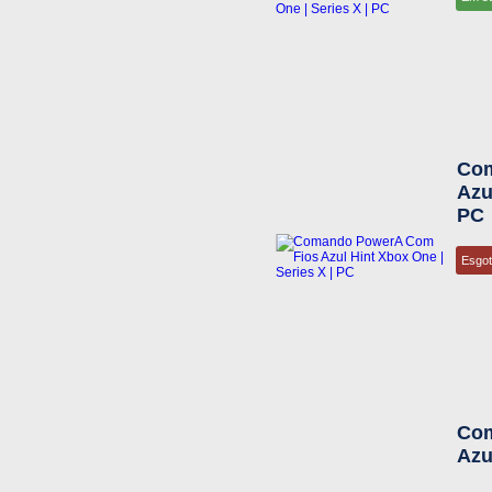
Com
Azu
PC
Esgo
Com
Azu