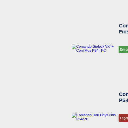
Com
Fio
Em s
Com
PS4
Esgo