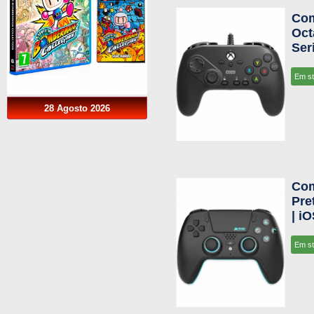
Com
Oct
Ser
Em s
28 Agosto 2026
Com
Pre
| i
Em s