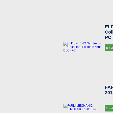
ELD
Col
PC
Em s
FA
201
Em s