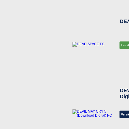
DE
Em s
DEV
Dig
Versã