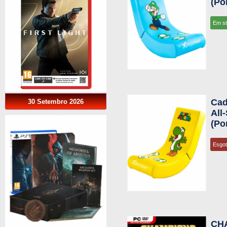
(Po
Em s
Cad
30 Setembro 2026
All
(Po
Esgo
CH