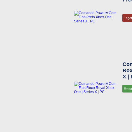
Esgo
Com
Rox
X |
Em s