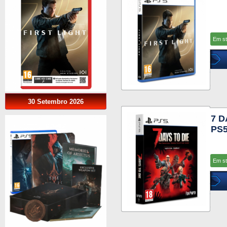
Em s
30 Setembro 2026
7 D
PS
Em s