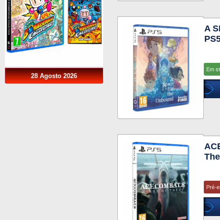
A 
PS
Em s
28 Agosto 2026
ACE
The
Pré-