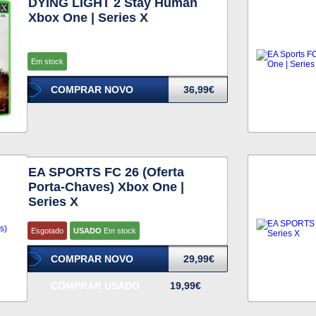
DYING LIGHT 2 Stay Human
Xbox One | Series X
Em stock
COMPRAR NOVO
36,99€
EA SPORTS FC 26 (Oferta
Porta-Chaves) Xbox One |
Series X
Esgotado
USADO
Em stock
COMPRAR NOVO
29,99€
COMPRAR USADO
19,99€