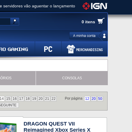
ue servidores vão aguentar o lançamento
es de cópias e vai receber novo conteúdo
0 itens
Ghost of Yotei - Análise
 Gear Solid Delta: Snake Eater - Análise
a anuncia livestream para o Fallout Day
ÓRIOS
CONSOLAS
Por página
14
15
16
17
18
19
20
21
22
12
20
50
SEGUINTE
DRAGON QUEST VII
Reimagined Xbox Series X