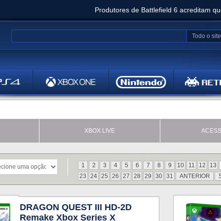
Produtores de Battlefield 6 acreditam q
Clair Obscur: Expedition 33 já vendeu 5 milhõ
Todo o site
Metal
Bethesd
XBOX LIVE
ACESS
1
2
3
4
5
6
7
8
9
10
11
12
13
23
24
25
26
27
28
29
30
31
ANTERIOR
DRAGON QUEST III HD-2D
Remake Xbox Series X