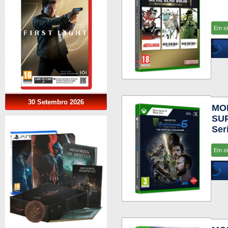
Em s
30 Setembro 2026
MO
SUP
Ser
Em s