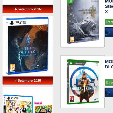
MO
Ste
4 Setembro 2026
X
Em s
MOR
DLC
4 Setembro 2026
Em s