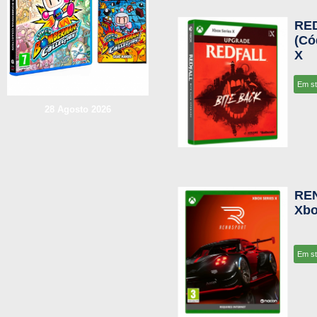
RED
(Có
X
Em s
28 Agosto 2026
REN
Xbo
Em s