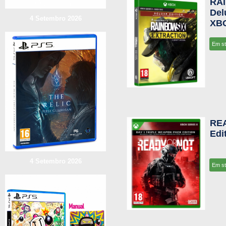
RA
Del
4 Setembro 2026
XBO
Em s
RE
Edi
4 Setembro 2026
Em s