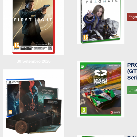
Esgo
30 Setembro 2026
PR
(GT
Ser
Em s