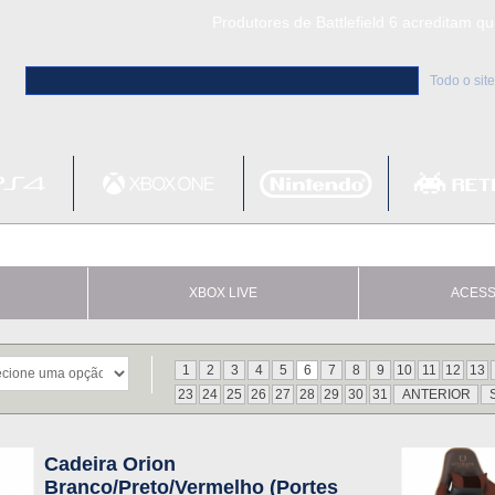
Produtores de Battlefield 6 acreditam q
Clair Obscur: Expedition 33 já vendeu 5 milhõ
Todo o site
Metal
Bethesd
XBOX LIVE
ACESS
1
2
3
4
5
6
7
8
9
10
11
12
13
23
24
25
26
27
28
29
30
31
ANTERIOR
Cadeira Orion
Branco/Preto/Vermelho (Portes