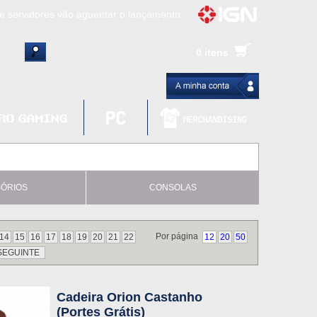
ue servidores vão aguentar o lançamento
es de cópias e vai receber novo conteúdo
0 itens
Ghost of Yotei - Análise
 Gear Solid Delta: Snake Eater - Análise
a anuncia livestream para o Fallout Day
ÓRIOS
CONSOLAS
Por página
14
15
16
17
18
19
20
21
22
12
20
50
SEGUINTE
Cadeira Orion Castanho
(Portes Grátis)