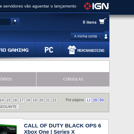
ue servidores vão aguentar o lançamento
es de cópias e vai receber novo conteúdo
0 itens
Ghost of Yotei - Análise
 Gear Solid Delta: Snake Eater - Análise
a anuncia livestream para o Fallout Day
ÓRIOS
CONSOLAS
Por página
14
15
16
17
18
19
20
21
22
12
20
50
SEGUINTE
CALL OF DUTY BLACK OPS 6
Xbox One | Series X