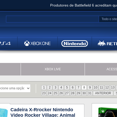
Produtores de Battlefield 6 acreditam q
Clair Obscur: Expedition 33 já vendeu 5 milhõ
Todo o site
Metal
Bethesd
XBOX LIVE
ACESS
1
2
3
4
5
6
7
8
9
10
11
12
13
23
24
25
26
27
28
29
30
31
ANTERIOR
Cadeira X-Rrocker Nintendo
Video Rocker Village: Animal