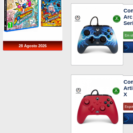
Com
Arc
Ser
Em s
28 Agosto 2026
Com
Art
X
Esgo