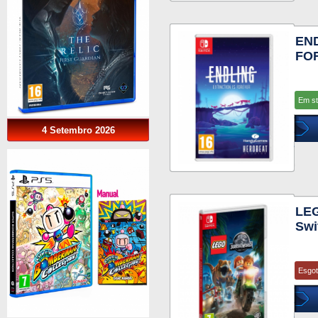
END
FO
Em s
4 Setembro 2026
LE
Swi
Esgo