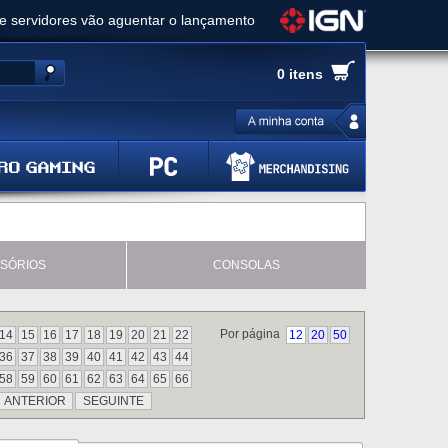
ue servidores vão aguentar o lançamento
es de cópias e vai receber novo conteúdo
0 itens
Ghost of Yotei - Análise
 Gear Solid Delta: Snake Eater - Análise
a anuncia livestream para o Fallout Day
SÓRIOS
CONSOLAS
Por página
14
15
16
17
18
19
20
21
22
12
20
50
36
37
38
39
40
41
42
43
44
58
59
60
61
62
63
64
65
66
ANTERIOR
SEGUINTE