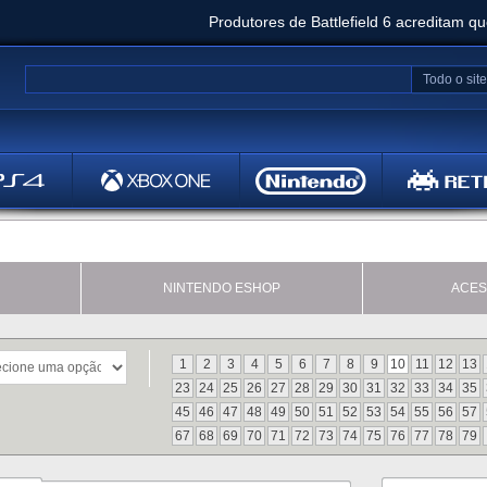
Produtores de Battlefield 6 acreditam q
Clair Obscur: Expedition 33 já vendeu 5 milhõ
Todo o site
Metal
Bethesd
NINTENDO ESHOP
ACES
1
2
3
4
5
6
7
8
9
10
11
12
13
23
24
25
26
27
28
29
30
31
32
33
34
35
45
46
47
48
49
50
51
52
53
54
55
56
57
67
68
69
70
71
72
73
74
75
76
77
78
79