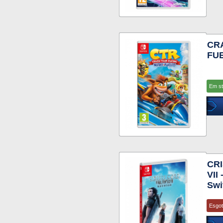
CR
FUE
Em s
CRI
VII
Swi
Esgo