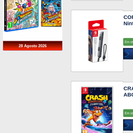
COR
Nin
Em s
28 Agosto 2026
CRA
ABO
Em s