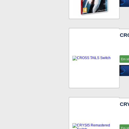
CRO
Em s
CRY
Em s