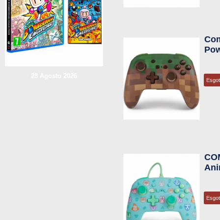
Com
Pow
28 Agosto 2026
Esgo
CO
Ani
Esgo