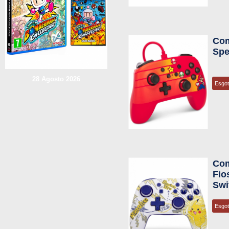
Com
Spe
28 Agosto 2026
Esgo
Co
Fio
Swi
Esgo