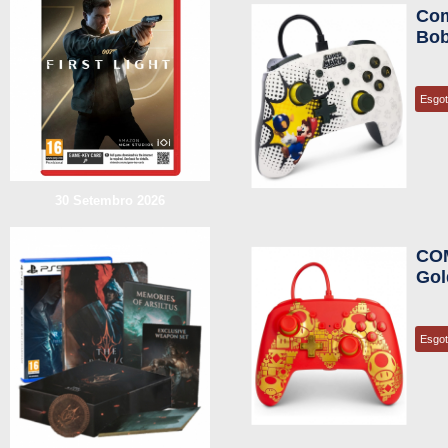
Com
Bob
Esgo
30 Setembro 2026
CO
Gol
Esgo