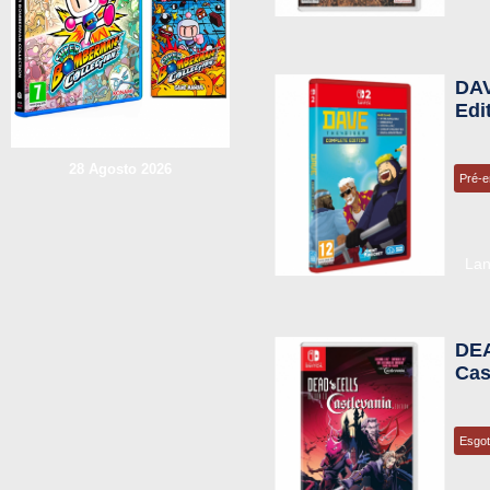
DAV
Edi
28 Agosto 2026
Pré-
La
DEA
Cas
Esgo