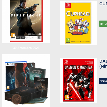
CU
Em s
30 Setembro 2026
DA
(Ni
Versã