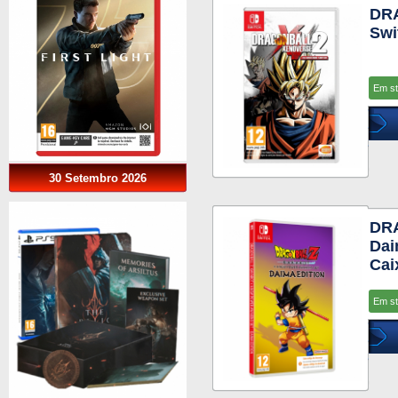
DR
Swi
Em s
30 Setembro 2026
DR
Dai
Cai
Em s