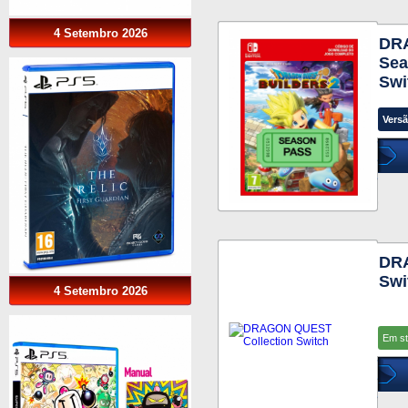
4 Setembro 2026
DR
Sea
Swi
Versã
DRA
Swi
4 Setembro 2026
Em s