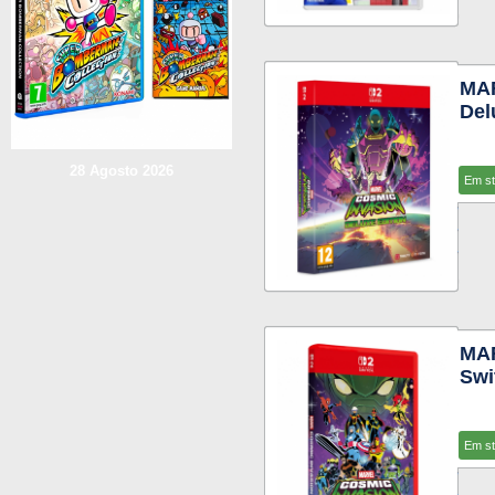
MA
Del
28 Agosto 2026
Em s
MA
Swi
Em s