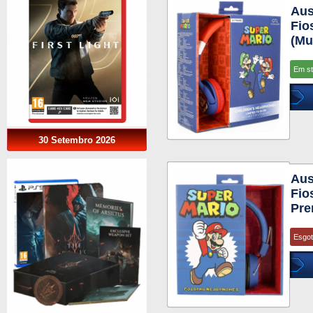
Aus
Fio
(Mu
Em s
30 Setembro 2026
Aus
Fio
Pre
Esgo