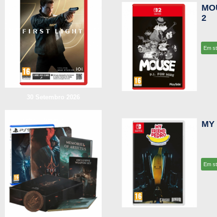
MOU
2
Em s
30 Setembro 2026
MY 
Em s