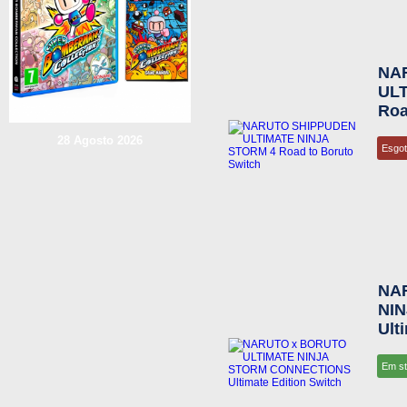
NA
ULT
Roa
28 Agosto 2026
Esgo
NA
NI
Ult
Em s