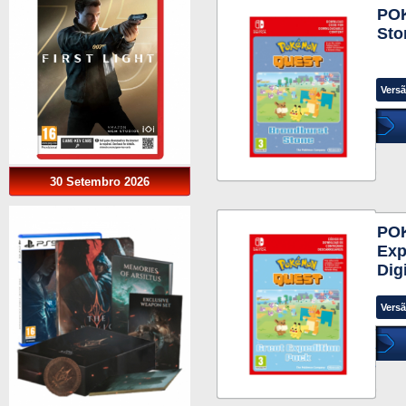
PO
Sto
Versã
30 Setembro 2026
PO
Exp
Dig
Versã