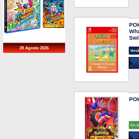
PO
Wha
Swi
28 Agosto 2026
Versã
PO
Em s