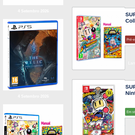
4 Setembro 2026
SU
Col
Pré-
La
SU
Nin
4 Setembro 2026
Em s