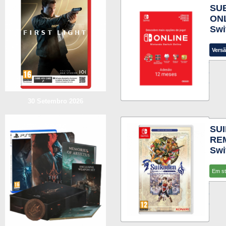
SU
ONL
Swi
Versã
30 Setembro 2026
SUI
REM
Swi
Em s