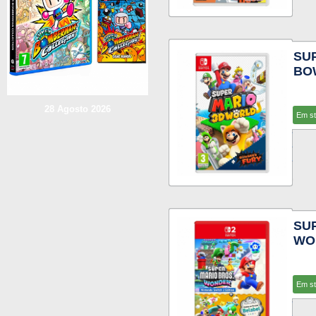
SU
BO
28 Agosto 2026
Em s
SU
WON
Em s