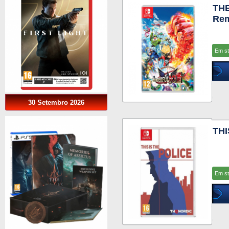
TH
Rem
Em s
30 Setembro 2026
THI
Em s