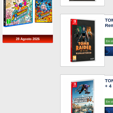
TOM
Rem
28 Agosto 2026
Em s
TO
+ 4
Em s