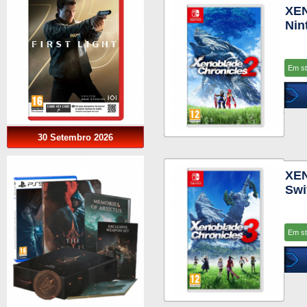
XE
Nin
Em s
30 Setembro 2026
XE
Swi
Em s