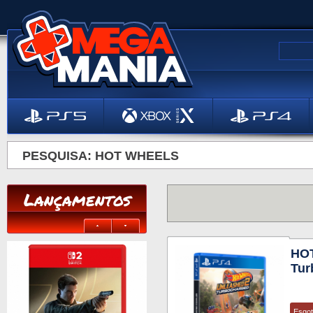
PESQUISA: HOT WHEELS
Lançamentos
HO
Tur
Esgo