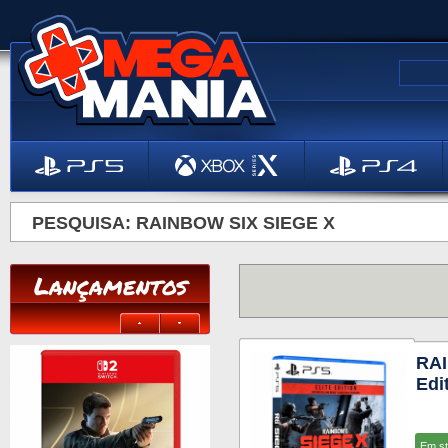
PESQUISA: RAINBOW SIX SIEGE X
Lançamentos
RAI
Edi
Em s