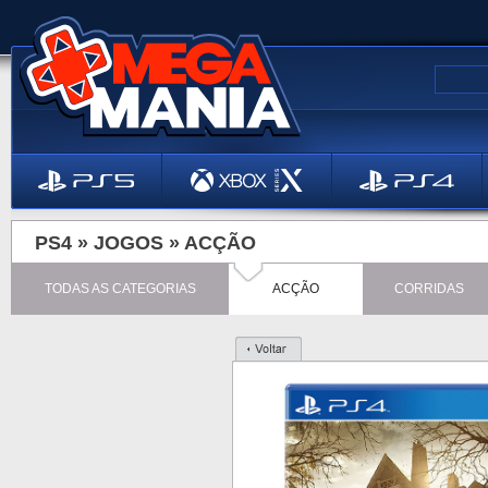
PS4 »
JOGOS
»
ACÇÃO
TODAS AS CATEGORIAS
ACÇÃO
CORRIDAS