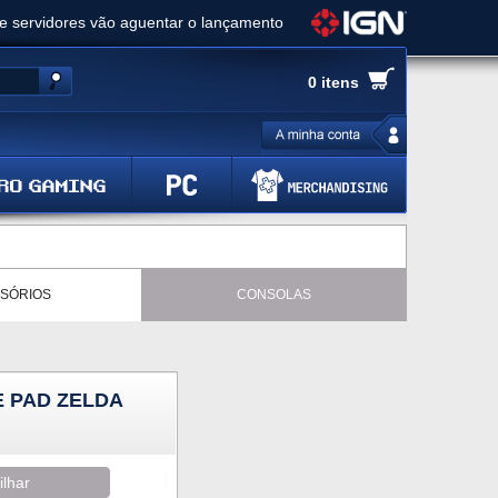
ue servidores vão aguentar o lançamento
es de cópias e vai receber novo conteúdo
0 itens
Ghost of Yotei - Análise
 Gear Solid Delta: Snake Eater - Análise
a anuncia livestream para o Fallout Day
SÓRIOS
CONSOLAS
E PAD ZELDA
ilhar