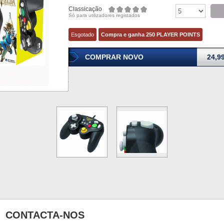
Classicação
Só para utilizadores registados
Esgotado
Compra e ganha 250 PLAYER POINTS
COMPRAR NOVO
24,9
CONTACTA-NOS