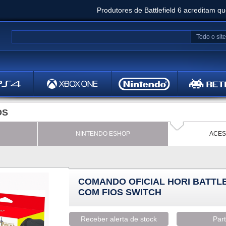
Produtores de Battlefield 6 acreditam q
Clair Obscur: Expedition 33 já vendeu 5 milhõ
Todo o site
Metal
Bethesd
OS
NINTENDO ESHOP
ACES
COMANDO OFICIAL HORI BATTL
COM FIOS SWITCH
Receber alerta de stock
Part