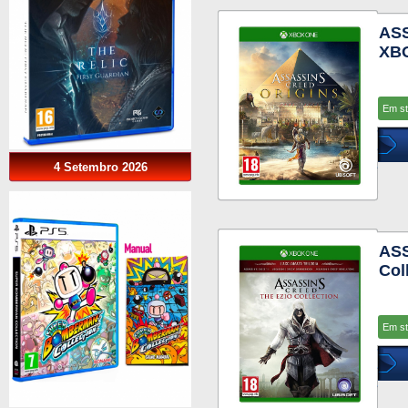
AS
XB
Em s
4 Setembro 2026
ASS
Col
Em s