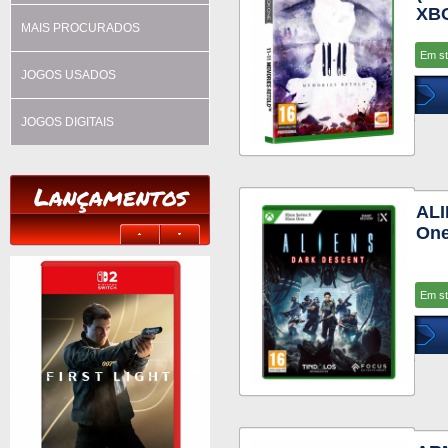
XB
MAIS PROCURADOS
Em s
JOGOS USADOS
JOGOS DIGITAIS
Lançamentos
AL
One
Em s