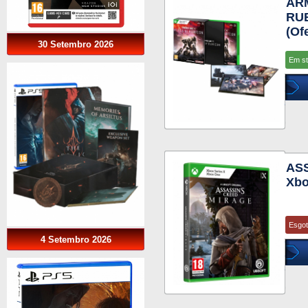
AR
RUB
(Of
30 Setembro 2026
Em s
AS
Xbo
Esgo
4 Setembro 2026