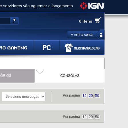
ue servidores vão aguentar o lançamento
es de cópias e vai receber novo conteúdo
0 itens
Ghost of Yotei - Análise
 Gear Solid Delta: Snake Eater - Análise
a anuncia livestream para o Fallout Day
ÓRIOS
CONSOLAS
Por página
12
20
50
r:
Por página
12
20
50