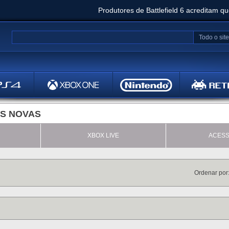
Produtores de Battlefield 6 acreditam q
Clair Obscur: Expedition 33 já vendeu 5 milhõ
Todo o site
Metal
Bethesd
S NOVAS
XBOX LIVE
ACESS
Ordenar po