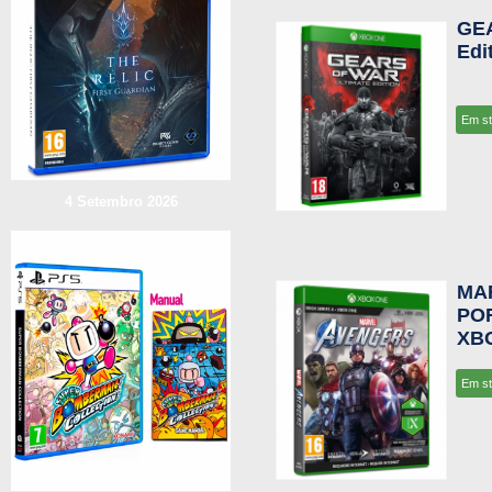
GEA
Edi
Em s
4 Setembro 2026
MA
POR
XB
Em s