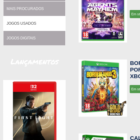
MAIS PROCURADOS
Em s
JOGOS USADOS
JOGOS DIGITAIS
Lançamentos
BO
POR
XB
Em s
CA