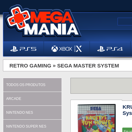
RETRO GAMING »
SEGA MASTER SYSTEM
TODOS OS PRODUTOS
ARCADE
KR
Sys
NINTENDO NES
NINTENDO SUPER NES
Em s