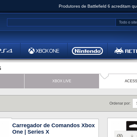
Produtores de Battlefield 6 acreditam q
Clair Obscur: Expedition 33 já vendeu 5 milhõ
Todo o site
Metal
Bethesd
S
XBOX LIVE
ACESS
Ordenar por:
Carregador de Comandos Xbox
One | Series X