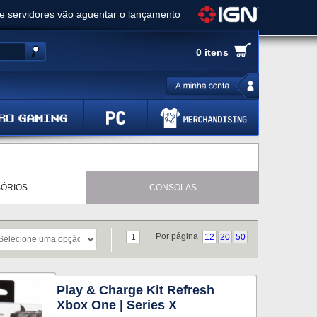
ue servidores vão aguentar o lançamento
es de cópias e vai receber novo conteúdo
0 itens
Ghost of Yotei - Análise
 Gear Solid Delta: Snake Eater - Análise
a anuncia livestream para o Fallout Day
ÓRIOS
CONSOLAS
Por página
1
12
20
50
Play & Charge Kit Refresh
Xbox One | Series X