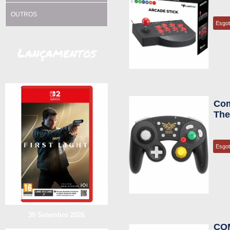
OUTROS
Esgo
Lançamentos
Com
The
Esgo
30 Setembro 2026
CO