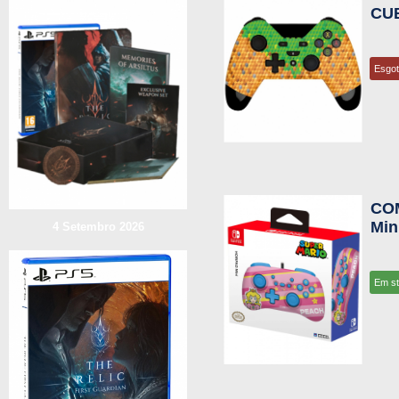
CUB
Esgo
CO
Min
4 Setembro 2026
Em s