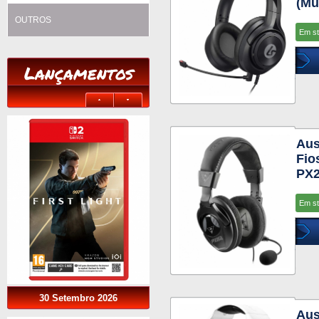
(Mu
OUTROS
Em s
Lançamentos
Aus
Fio
PX2
Em s
30 Setembro 2026
Aus