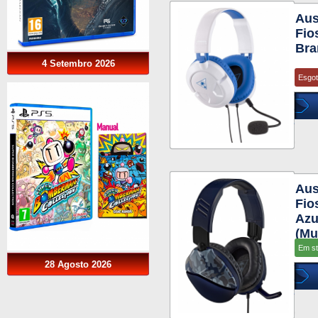
Aus
Fio
Bra
4 Setembro 2026
Esgo
Aus
Fio
Azu
(Mu
Em s
28 Agosto 2026