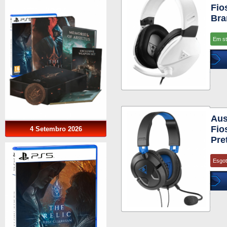
Fio
Bra
Em s
Aus
Fio
4 Setembro 2026
Pre
Esgo