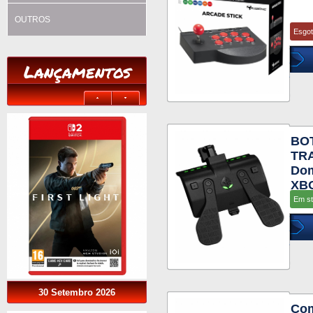
OUTROS
Esgo
Lançamentos
BO
TRA
Dom
XB
Em s
30 Setembro 2026
Com