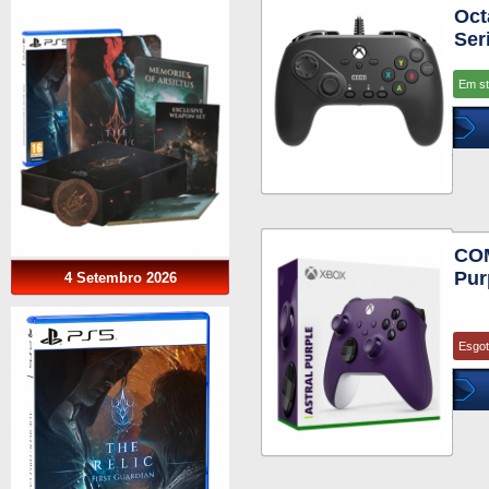
Oct
Ser
Em s
COM
Pur
4 Setembro 2026
Esgo