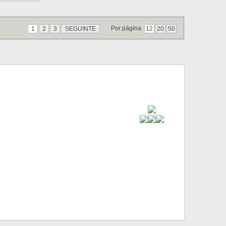
Por página
1
2
3
SEGUINTE
12
20
50