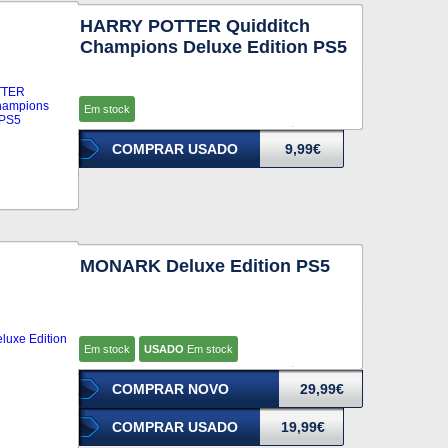
HARRY POTTER Quidditch
Champions Deluxe Edition PS5
Em stock
COMPRAR USADO
9,99€
MONARK Deluxe Edition PS5
Em stock
USADO
Em stock
COMPRAR NOVO
29,99€
COMPRAR USADO
19,99€