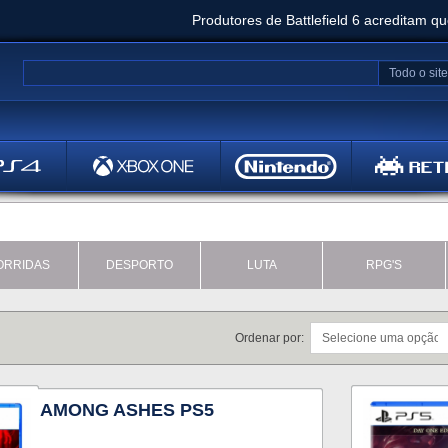
Produtores de Battlefield 6 acreditam q
Clair Obscur: Expedition 33 já vendeu 5 milhõ
Todo o site
Metal
Bethesd
ORRIDAS
DESPORTO
LUTA
RPG'S
Ordenar por:
AMONG ASHES PS5