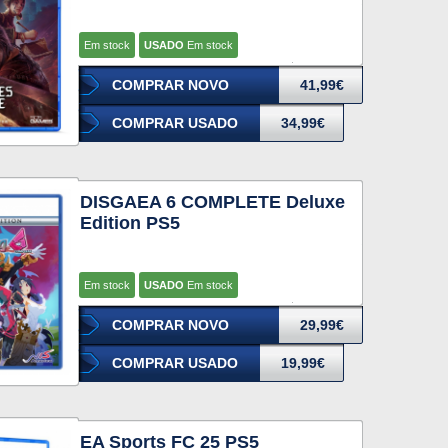
Em stock
USADO
Em stock
COMPRAR NOVO
41,99€
COMPRAR USADO
34,99€
DISGAEA 6 COMPLETE Deluxe
Edition PS5
Em stock
USADO
Em stock
COMPRAR NOVO
29,99€
COMPRAR USADO
19,99€
EA Sports FC 25 PS5