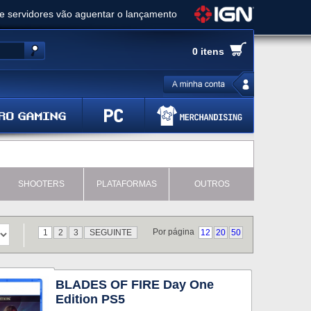
ue servidores vão aguentar o lançamento
es de cópias e vai receber novo conteúdo
0 itens
Ghost of Yotei - Análise
 Gear Solid Delta: Snake Eater - Análise
a anuncia livestream para o Fallout Day
SHOOTERS
PLATAFORMAS
OUTROS
Por página
1
2
3
SEGUINTE
12
20
50
BLADES OF FIRE Day One
Edition PS5